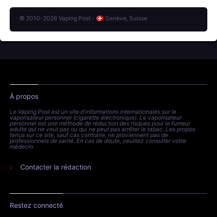
© 2010-2026 Vaping Post -
Genève, Suisse
À propos
Le Vaping Post est un site d'informations internationales sur le
vaporisateur personnel (cigarette électronique). Le vaporisateur
personnel est une méthode de réduction des risques pour le fumeur
adulte qui ne veut pas ou qui ne peut pas arrêter le tabac. Les propos
tenus sur ce site, sauf cas contraire, ne proviennent pas de
professionnels de santé. En cas de doute, veuillez consulter votre
médecin.
Contacter la rédaction
Restez connecté