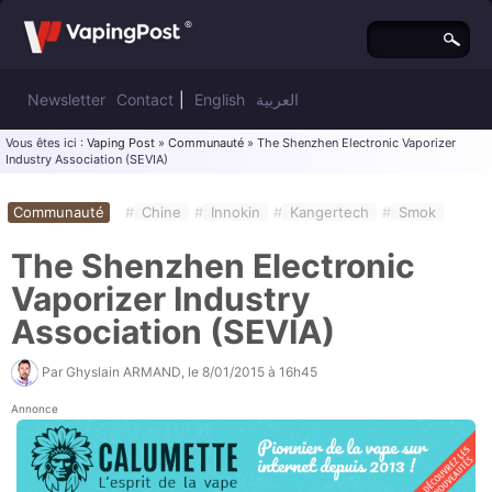
Newsletter
Contact
|
English
العربية
Vous êtes ici :
Vaping Post
»
Communauté
» The Shenzhen Electronic Vaporizer
Industry Association (SEVIA)
Communauté
#
Chine
#
Innokin
#
Kangertech
#
Smok
The Shenzhen Electronic
Vaporizer Industry
Association (SEVIA)
Par
Ghyslain ARMAND
, le
8/01/2015 à 16h45
Annonce