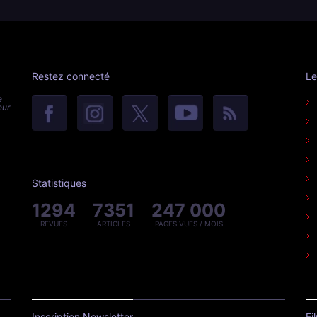
Restez connecté
Le
e
eur
Statistiques
1294
7351
247 000
REVUES
ARTICLES
PAGES VUES / MOIS
Inscription Newsletter
Fi