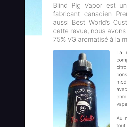
Blind Pig Vapor est 
fabricant canadien
Pre
aussi Best World’s Cus
cette revue, nous avons 
75% VG aromatisé à la ma
La m
comp
citr
con
modé
avec
ohm,
vape
Au n
tout