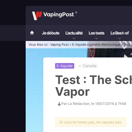
Je débute
L’actualité
Les tests
Le Best-of
Vous êtes ici :
Vaping Post
»
E-liquide cigarette électronique
» Test 
E-liquide
#
Canada
Test : The Sch
Vapor
Par
La Rédaction
, le
19/07/2016 à 7h59
Si vous ne fumez pas, ne vapotez pas.