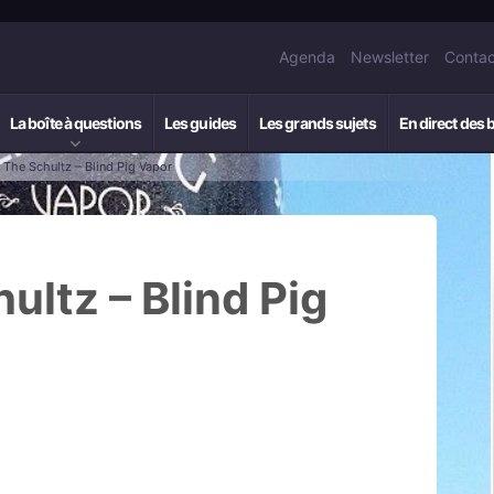
Agenda
Newsletter
Contac
La boîte à questions
Les guides
Les grands sujets
En direct des 
: The Schultz – Blind Pig Vapor
ultz – Blind Pig