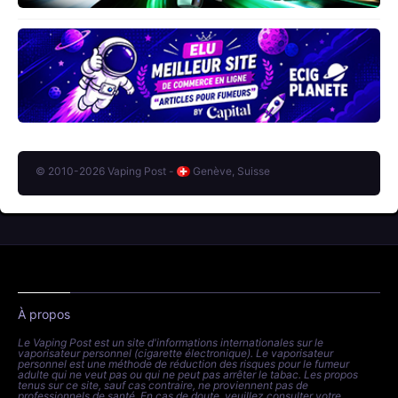
© 2010-2026 Vaping Post -
Genève, Suisse
À propos
Le Vaping Post est un site d'informations internationales sur le
vaporisateur personnel (cigarette électronique). Le vaporisateur
personnel est une méthode de réduction des risques pour le fumeur
adulte qui ne veut pas ou qui ne peut pas arrêter le tabac. Les propos
tenus sur ce site, sauf cas contraire, ne proviennent pas de
professionnels de santé. En cas de doute, veuillez consulter votre