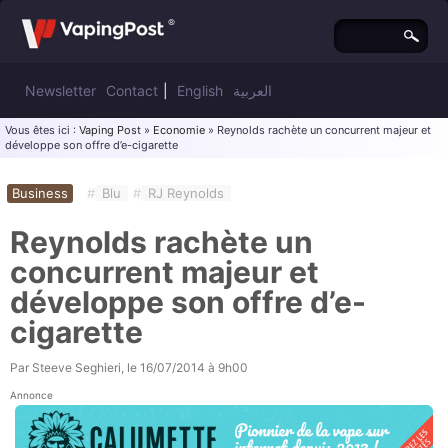
Newsletter
Contact
|
English
العربية
Vous êtes ici :
Vaping Post
»
Economie
» Reynolds rachète un concurrent majeur et
développe son offre d’e-cigarette
Business
#
Blu
#
RJ Reynolds
Reynolds rachète un
concurrent majeur et
développe son offre d’e-
cigarette
Par
Steeve Seghieri
, le
16/07/2014 à 9h00
Annonce