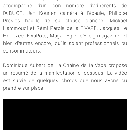
accompagné d’un bon nombre d’adhérents de
l’AIDUCE, Jan Kounen caméra à l’épaule, Philippe
Presles habillé de sa blouse blanche, Mickaël
Hammoudi et Rémi Parola de la FIVAPE, Jacques Le
Houezec, ElvaPote, Magali Egler d’E-cig magazine, et
bien d’autres encore, qu’ils soient professionnels ou
consommateurs.
Dominique Aubert de La Chaine de la Vape propose
un résumé de la manifestation ci-dessous. La vidéo
est suivie de quelques photos que nous avons pu
prendre sur place.