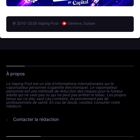
© 2010-2026 Vaping Post -
Genève, Suisse
À propos
Le Vaping Post est un site d'informations internationales sur le
vaporisateur personnel (cigarette électronique). Le vaporisateur
personnel est une méthode de réduction des risques pour le fumeur
adulte qui ne veut pas ou qui ne peut pas arrêter le tabac. Les propos
tenus sur ce site, sauf cas contraire, ne proviennent pas de
professionnels de santé. En cas de doute, veuillez consulter votre
médecin.
Contacter la rédaction