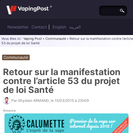
Newsletter
Contact
|
English
العربية
Vous êtes ici :
Vaping Post
»
Communauté
» Retour sur la manifestation contre l’article
53 du projet de loi Santé
Communauté
Retour sur la manifestation
contre l’article 53 du projet
de loi Santé
Par
Ghyslain ARMAND
, le
15/03/2015 à 23h09
Annonce