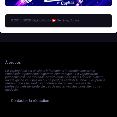
© 2010-2026 Vaping Post -
Genève, Suisse
À propos
Le Vaping Post est un site d'informations internationales sur le
vaporisateur personnel (cigarette électronique). Le vaporisateur
personnel est une méthode de réduction des risques pour le fumeur
adulte qui ne veut pas ou qui ne peut pas arrêter le tabac. Les propos
tenus sur ce site, sauf cas contraire, ne proviennent pas de
professionnels de santé. En cas de doute, veuillez consulter votre
médecin.
Contacter la rédaction