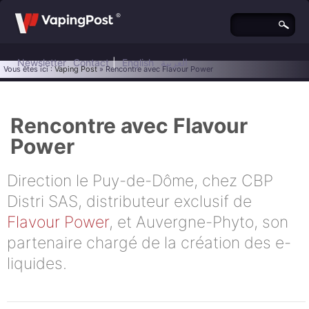
Newsletter
Contact
|
English
العربية
Vous êtes ici :
Vaping Post
» Rencontre avec Flavour Power
Rencontre avec Flavour
Power
Direction le Puy-de-Dôme, chez CBP
Distri SAS, distributeur exclusif de
Flavour Power
, et Auvergne-Phyto, son
partenaire chargé de la création des e-
liquides.