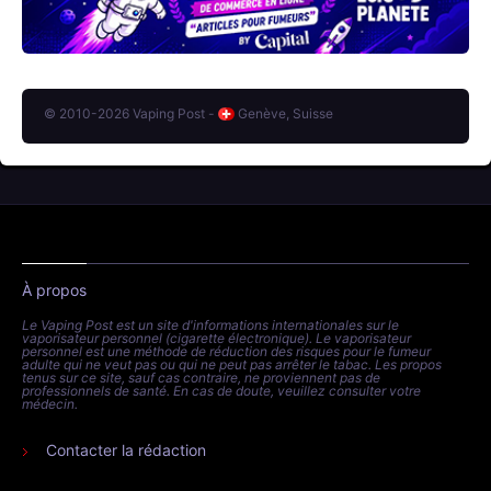
© 2010-2026 Vaping Post -
Genève, Suisse
À propos
Le Vaping Post est un site d'informations internationales sur le
vaporisateur personnel (cigarette électronique). Le vaporisateur
personnel est une méthode de réduction des risques pour le fumeur
adulte qui ne veut pas ou qui ne peut pas arrêter le tabac. Les propos
tenus sur ce site, sauf cas contraire, ne proviennent pas de
professionnels de santé. En cas de doute, veuillez consulter votre
médecin.
Contacter la rédaction