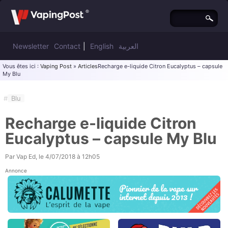
Newsletter
Contact
|
English
العربية
Vous êtes ici :
Vaping Post
»
Articles
Recharge e-liquide Citron Eucalyptus – capsule
My Blu
#
Blu
Recharge e-liquide Citron
Eucalyptus – capsule My Blu
Par
Vap Ed
, le
4/07/2018 à 12h05
Annonce