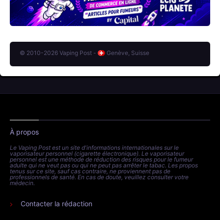
© 2010-2026 Vaping Post -
Genève, Suisse
À propos
Le Vaping Post est un site d'informations internationales sur le
vaporisateur personnel (cigarette électronique). Le vaporisateur
personnel est une méthode de réduction des risques pour le fumeur
adulte qui ne veut pas ou qui ne peut pas arrêter le tabac. Les propos
tenus sur ce site, sauf cas contraire, ne proviennent pas de
professionnels de santé. En cas de doute, veuillez consulter votre
médecin.
Contacter la rédaction