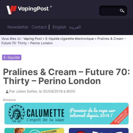
Newsletter
Contact
|
English
العربية
Vous êtes ici :
Vaping Post
»
E-liquide cigarette électronique
» Pralines & Cream –
Future 70: Thirty – Perino London
E-liquide
Pralines & Cream – Future 70:
Thirty – Perino London
Par
Julien Sellier
, le
30/09/2016 à 8h00
Annonce