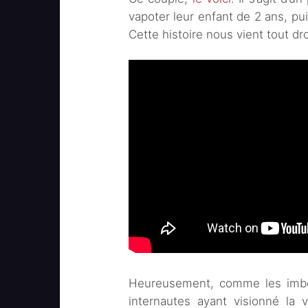
vapoter leur enfant de 2 ans, pui
Cette histoire nous vient tout dr
Heureusement, comme les imbéc
internautes ayant visionné la v