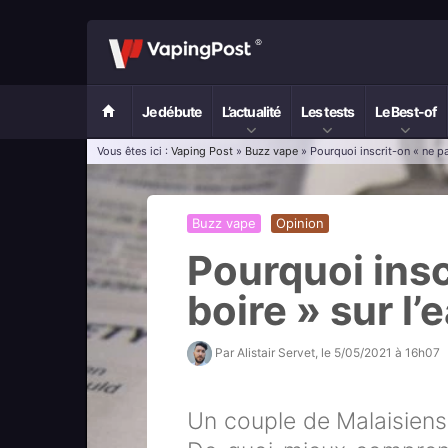
Je débute
L’actualité
Les tests
Le Best-of
Vous êtes ici :
Vaping Post
»
Buzz vape
» Pourquoi inscrit-on « ne pas
Buzz vape
Opinion
Pourquoi insc
boire » sur l’
Par
Alistair Servet
, le
5/05/2021 à 16h07
Un couple de Malaisiens 