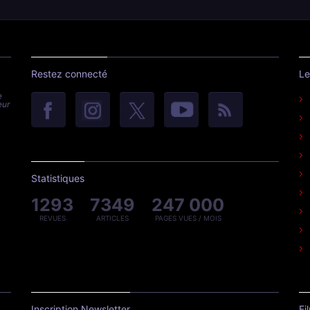
Restez connecté
Le
e
eur
Statistiques
1293
7349
247 000
REVUES
ARTICLES
PAGES VUES / MOIS
Inscription Newsletter
Fi