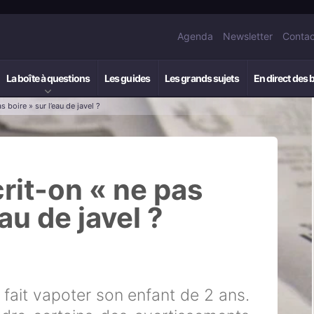
Agenda
Newsletter
Contac
La boîte à questions
Les guides
Les grands sujets
En direct des 
 boire » sur l’eau de javel ?
rit-on « ne pas
eau de javel ?
fait vapoter son enfant de 2 ans.