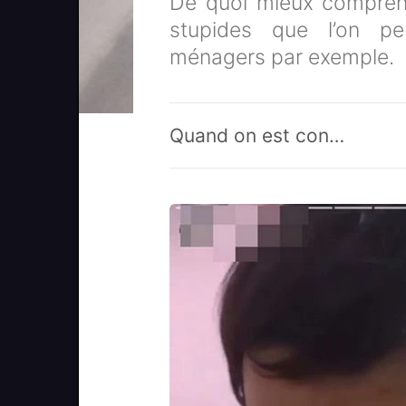
De quoi mieux comprend
stupides que l’on pe
ménagers par exemple.
Quand on est con…