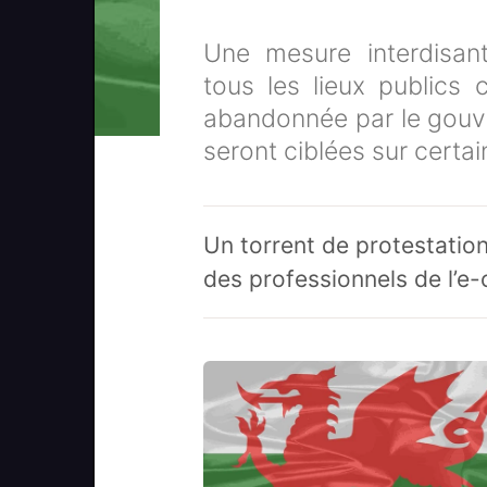
Une mesure interdisant
tous les lieux publics c
abandonnée par le gouver
seront ciblées sur certai
Un torrent de protestation
des professionnels de l’e-