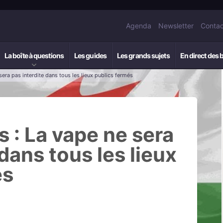
Agenda
Newsletter
Contac
La boîte à questions
Les guides
Les grands sujets
En direct des 
sera pas interdite dans tous les lieux publics fermés
s : La vape ne sera
 dans tous les lieux
és