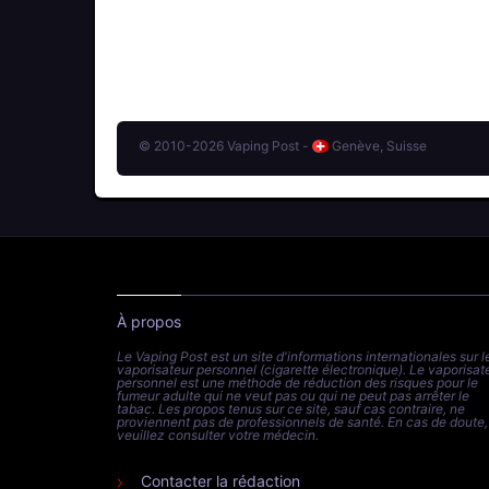
© 2010-2026 Vaping Post -
Genève, Suisse
À propos
Le Vaping Post est un site d'informations internationales sur l
vaporisateur personnel (cigarette électronique). Le vaporisat
personnel est une méthode de réduction des risques pour le
fumeur adulte qui ne veut pas ou qui ne peut pas arrêter le
tabac. Les propos tenus sur ce site, sauf cas contraire, ne
proviennent pas de professionnels de santé. En cas de doute,
veuillez consulter votre médecin.
Contacter la rédaction