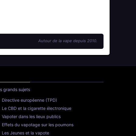
Autour de la vape depuis 2010.
s grands sujets
Directive européenne (TPD)
Le CBD et la cigarette électronique
Vapoter dans les lieux publics
Effets du vapotage sur les poumons
Les Jeunes et la vapote