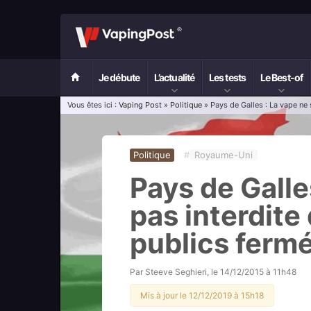
Je débute
L’actualité
Les tests
Le Best-of
Vous êtes ici :
Vaping Post
»
Politique
» Pays de Galles : La vape ne 
Politique
#
Royaume-Uni
Pays de Galle
pas interdite
publics ferm
Par
Steeve Seghieri
, le
14/12/2015 à 11h48
Mis à jour le 12/12/2019 à 15h18