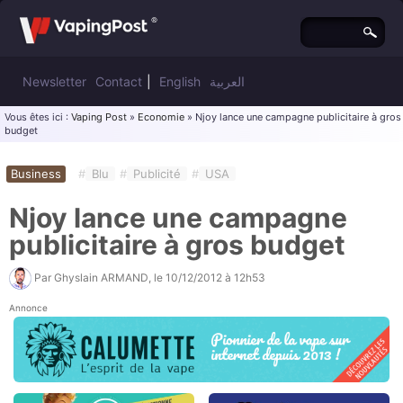
Newsletter
Contact
|
English
العربية
Vous êtes ici :
Vaping Post
»
Economie
» Njoy lance une campagne publicitaire à gros
budget
Business
#
Blu
#
Publicité
#
USA
Njoy lance une campagne
publicitaire à gros budget
Par
Ghyslain ARMAND
, le
10/12/2012 à 12h53
Annonce