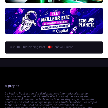
© 2010-2026 Vaping Post -
Genève, Suisse
À propos
Le Vaping Post est un site d'informations internationales sur le
vaporisateur personnel (cigarette électronique). Le vaporisateur
personnel est une méthode de réduction des risques pour le fumeur
adulte qui ne veut pas ou qui ne peut pas arrêter le tabac. Les propos
tenus sur ce site, sauf cas contraire, ne proviennent pas de
professionnels de santé. En cas de doute, veuillez consulter votre