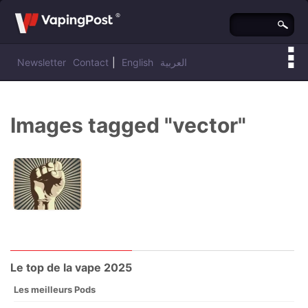
Newsletter
Contact
|
English
العربية
Vous êtes ici :
Vaping Post
»
Images tagged "vector"
Le top de la vape 2025
Les meilleurs Pods