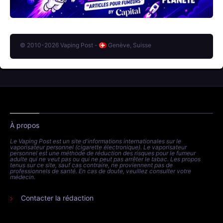
© 2010-2026 Vaping Post -
Genève, Suisse
À propos
Le Vaping Post est un site d'informations internationales sur le
vaporisateur personnel (cigarette électronique). Le vaporisateur
personnel est une méthode de réduction des risques pour le fumeur
adulte qui ne veut pas ou qui ne peut pas arrêter le tabac. Les propos
tenus sur ce site, sauf cas contraire, ne proviennent pas de
professionnels de santé. En cas de doute, veuillez consulter votre
médecin.
Contacter la rédaction