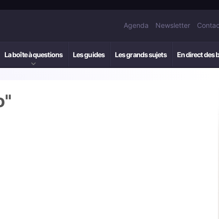
Agenda
Newsletter
Contac
La boîte à questions
Les guides
Les grands sujets
En direct des 
o"