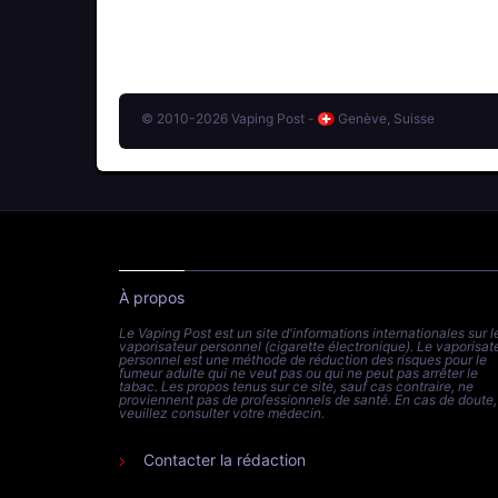
© 2010-2026 Vaping Post -
Genève, Suisse
À propos
Le Vaping Post est un site d'informations internationales sur l
vaporisateur personnel (cigarette électronique). Le vaporisat
personnel est une méthode de réduction des risques pour le
fumeur adulte qui ne veut pas ou qui ne peut pas arrêter le
tabac. Les propos tenus sur ce site, sauf cas contraire, ne
proviennent pas de professionnels de santé. En cas de doute,
veuillez consulter votre médecin.
Contacter la rédaction