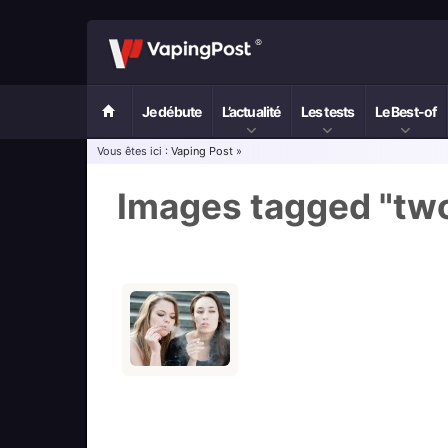
Je débute
L’actualité
Les tests
Le Best-of
Vous êtes ici :
Vaping Post
»
Images tagged "tw