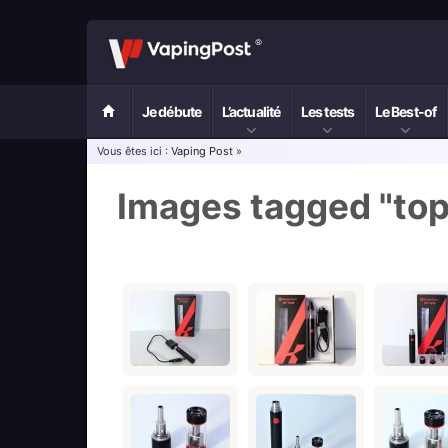
Je débute
L’actualité
Les tests
Le Best-of
Vous êtes ici :
Vaping Post
»
Images tagged "to