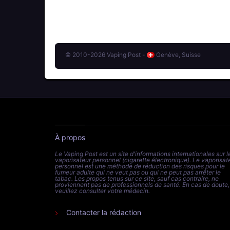
© 2010-2026 Vaping Post -
Genève, Suisse
À propos
Le Vaping Post est un site d'informations internationales sur l
vaporisateur personnel (cigarette électronique). Le vaporisat
personnel est une méthode de réduction des risques pour le
fumeur adulte qui ne veut pas ou qui ne peut pas arrêter le
tabac. Les propos tenus sur ce site, sauf cas contraire, ne
proviennent pas de professionnels de santé. En cas de doute,
veuillez consulter votre médecin.
Contacter la rédaction