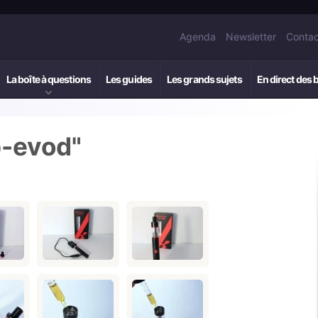
Agenda
Newsletter
Contac
La boîte à questions
Les guides
Les grands sujets
En direct des 
p-evod"