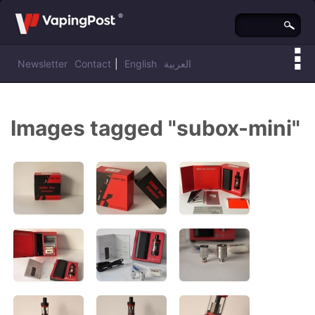
Newsletter
Contact
|
English
العربية
Vous êtes ici :
Vaping Post
»
Images tagged "subox-mini"