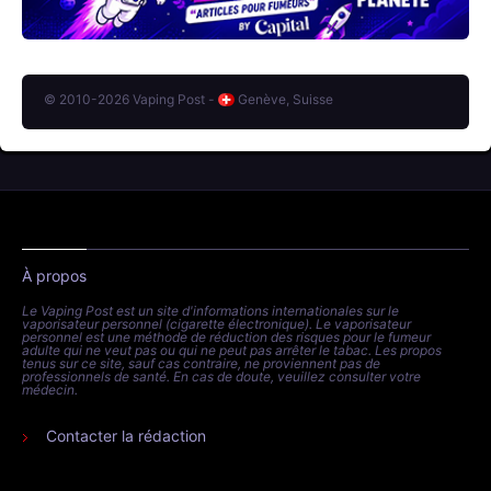
© 2010-2026 Vaping Post -
Genève, Suisse
À propos
Le Vaping Post est un site d'informations internationales sur le
vaporisateur personnel (cigarette électronique). Le vaporisateur
personnel est une méthode de réduction des risques pour le fumeur
adulte qui ne veut pas ou qui ne peut pas arrêter le tabac. Les propos
tenus sur ce site, sauf cas contraire, ne proviennent pas de
professionnels de santé. En cas de doute, veuillez consulter votre
médecin.
Contacter la rédaction