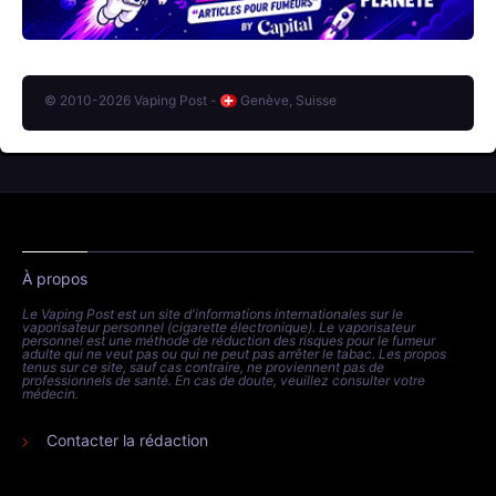
© 2010-2026 Vaping Post -
Genève, Suisse
À propos
Le Vaping Post est un site d'informations internationales sur le
vaporisateur personnel (cigarette électronique). Le vaporisateur
personnel est une méthode de réduction des risques pour le fumeur
adulte qui ne veut pas ou qui ne peut pas arrêter le tabac. Les propos
tenus sur ce site, sauf cas contraire, ne proviennent pas de
professionnels de santé. En cas de doute, veuillez consulter votre
médecin.
Contacter la rédaction