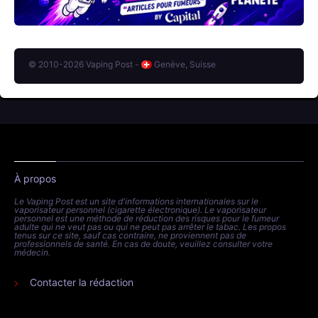
© 2010-2026 Vaping Post -
Genève, Suisse
À propos
Le Vaping Post est un site d'informations internationales sur le
vaporisateur personnel (cigarette électronique). Le vaporisateur
personnel est une méthode de réduction des risques pour le fumeur
adulte qui ne veut pas ou qui ne peut pas arrêter le tabac. Les propos
tenus sur ce site, sauf cas contraire, ne proviennent pas de
professionnels de santé. En cas de doute, veuillez consulter votre
médecin.
Contacter la rédaction