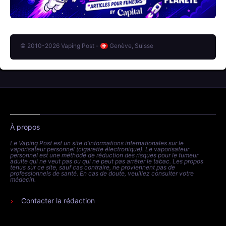
© 2010-2026 Vaping Post -
Genève, Suisse
À propos
Le Vaping Post est un site d'informations internationales sur le
vaporisateur personnel (cigarette électronique). Le vaporisateur
personnel est une méthode de réduction des risques pour le fumeur
adulte qui ne veut pas ou qui ne peut pas arrêter le tabac. Les propos
tenus sur ce site, sauf cas contraire, ne proviennent pas de
professionnels de santé. En cas de doute, veuillez consulter votre
médecin.
Contacter la rédaction