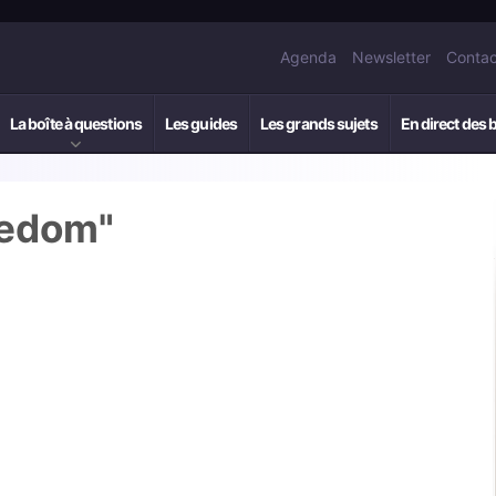
Agenda
Newsletter
Contac
La boîte à questions
Les guides
Les grands sujets
En direct des 
eedom"