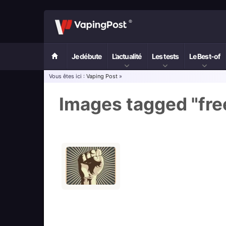
Je débute
L’actualité
Les tests
Le Best-of
Vous êtes ici :
Vaping Post
»
Images tagged "fr