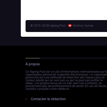
© 2010-2026 Vaping Post -
Genève, Suisse
À propos
Le Vaping Post est un site d'informations internationales sur l
vaporisateur personnel (cigarette électronique). Le vaporisat
personnel est une méthode de réduction des risques pour le
fumeur adulte qui ne veut pas ou qui ne peut pas arrêter le
tabac. Les propos tenus sur ce site, sauf cas contraire, ne
proviennent pas de professionnels de santé. En cas de doute,
veuillez consulter votre médecin.
Contacter la rédaction