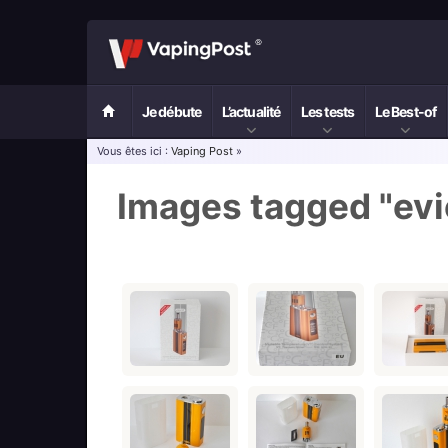
Je débute
L’actualité
Les tests
Le Best-of
Vous êtes ici :
Vaping Post
»
Images tagged "evi