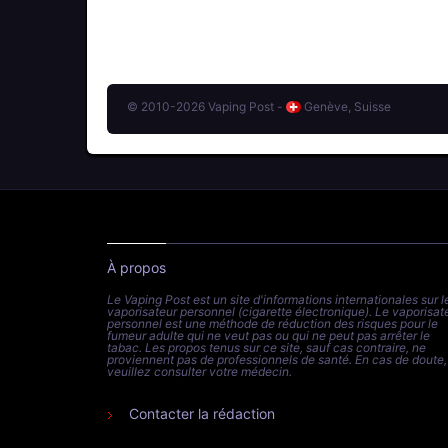
© 2010-2026 Vaping Post -
Genève, Suisse
À propos
Le Vaping Post est un site d'informations internationales sur l
vaporisateur personnel (cigarette électronique). Le vaporisat
personnel est une méthode de réduction des risques pour le
fumeur adulte qui ne veut pas ou qui ne peut pas arrêter le
tabac. Les propos tenus sur ce site, sauf cas contraire, ne
proviennent pas de professionnels de santé. En cas de doute,
veuillez consulter votre médecin.
Contacter la rédaction