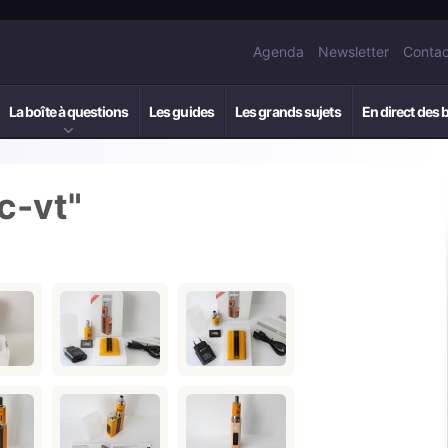
Agenda
Newsletter
Contac
La boîte à questions
Les guides
Les grands sujets
En direct des 
c-vt"