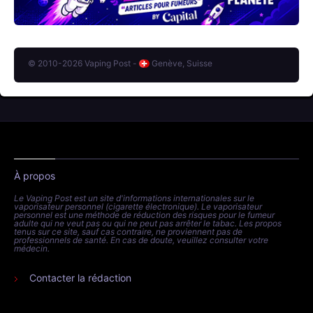
© 2010-2026 Vaping Post -
Genève, Suisse
À propos
Le Vaping Post est un site d'informations internationales sur le
vaporisateur personnel (cigarette électronique). Le vaporisateur
personnel est une méthode de réduction des risques pour le fumeur
adulte qui ne veut pas ou qui ne peut pas arrêter le tabac. Les propos
tenus sur ce site, sauf cas contraire, ne proviennent pas de
professionnels de santé. En cas de doute, veuillez consulter votre
médecin.
Contacter la rédaction