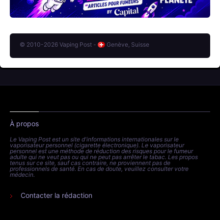
© 2010-2026 Vaping Post -
Genève, Suisse
À propos
Le Vaping Post est un site d'informations internationales sur le
vaporisateur personnel (cigarette électronique). Le vaporisateur
personnel est une méthode de réduction des risques pour le fumeur
adulte qui ne veut pas ou qui ne peut pas arrêter le tabac. Les propos
tenus sur ce site, sauf cas contraire, ne proviennent pas de
professionnels de santé. En cas de doute, veuillez consulter votre
médecin.
Contacter la rédaction