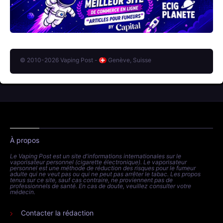
© 2010-2026 Vaping Post -
Genève, Suisse
À propos
Le Vaping Post est un site d'informations internationales sur le
vaporisateur personnel (cigarette électronique). Le vaporisateur
personnel est une méthode de réduction des risques pour le fumeur
adulte qui ne veut pas ou qui ne peut pas arrêter le tabac. Les propos
tenus sur ce site, sauf cas contraire, ne proviennent pas de
professionnels de santé. En cas de doute, veuillez consulter votre
médecin.
Contacter la rédaction