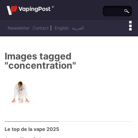
Newsletter
Contact
|
English
العربية
Vous êtes ici :
Vaping Post
»
Images tagged
"concentration"
Le top de la vape 2025