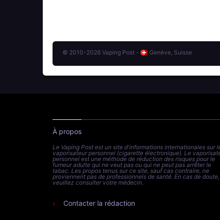
© 2010-2026 Vaping Post -
Genève, Suisse
À propos
Le Vaping Post est un site d'informations internationales sur l
vaporisateur personnel (cigarette électronique). Le vaporisat
personnel est une méthode de réduction des risques pour le
fumeur adulte qui ne veut pas ou qui ne peut pas arrêter le
tabac. Les propos tenus sur ce site, sauf cas contraire, ne
proviennent pas de professionnels de santé. En cas de doute,
veuillez consulter votre médecin.
Contacter la rédaction