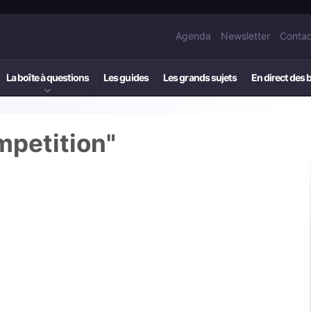
Agenda
Newsletter
Contac
La boîte à questions
Les guides
Les grands sujets
En direct des 
mpetition"