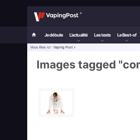
Je débute
L’actualité
Les tests
Le Best-of
Vous êtes ici :
Vaping Post
»
Images tagged "co