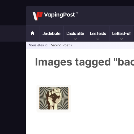
Je débute
L’actualité
Les tests
Le Best-of
Vous êtes ici :
Vaping Post
»
Images tagged "ba