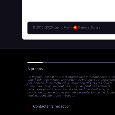
© 2010-2026 Vaping Post -
Genève, Suisse
À propos
Le Vaping Post est un site d'informations internationales sur l
vaporisateur personnel (cigarette électronique). Le vaporisat
personnel est une méthode de réduction des risques pour le
fumeur adulte qui ne veut pas ou qui ne peut pas arrêter le
tabac. Les propos tenus sur ce site, sauf cas contraire, ne
proviennent pas de professionnels de santé. En cas de doute,
veuillez consulter votre médecin.
Contacter la rédaction