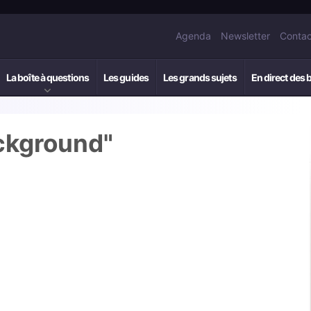
Agenda
Newsletter
Contac
La boîte à questions
Les guides
Les grands sujets
En direct des 
ckground"