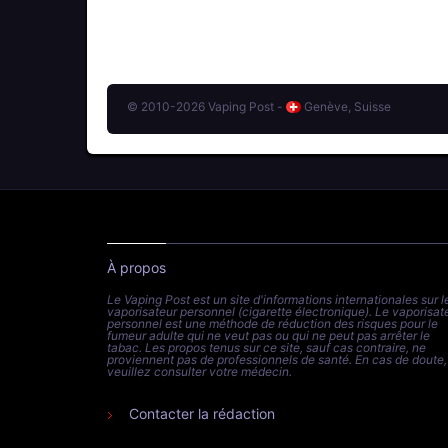
© 2010-2026 Vaping Post -
Genève, Suisse
À propos
Le Vaping Post est un site d'informations internationales sur l
vaporisateur personnel (cigarette électronique). Le vaporisat
personnel est une méthode de réduction des risques pour le
fumeur adulte qui ne veut pas ou qui ne peut pas arrêter le
tabac. Les propos tenus sur ce site, sauf cas contraire, ne
proviennent pas de professionnels de santé. En cas de doute,
veuillez consulter votre médecin.
Contacter la rédaction