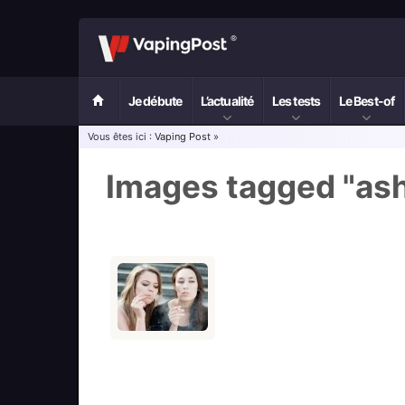
Je débute
L’actualité
Les tests
Le Best-of
Vous êtes ici :
Vaping Post
»
Images tagged "as