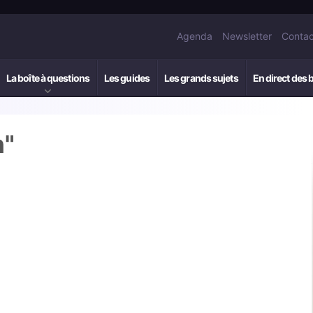
Agenda
Newsletter
Contac
La boîte à questions
Les guides
Les grands sujets
En direct des 
h"