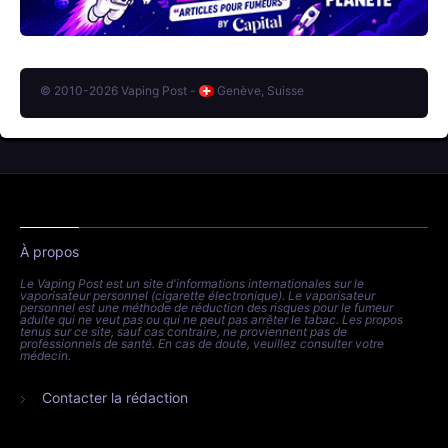
© 2010-2026 Vaping Post -
Genève, Suisse
À propos
Le Vaping Post est un site d'informations internationales sur le
vaporisateur personnel (cigarette électronique). Le vaporisateur
personnel est une méthode de réduction des risques pour le fumeur
adulte qui ne veut pas ou qui ne peut pas arrêter le tabac. Les propos
tenus sur ce site, sauf cas contraire, ne proviennent pas de
professionnels de santé. En cas de doute, veuillez consulter votre
médecin.
Contacter la rédaction