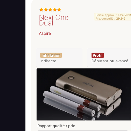
Nexi One
Sortie approx. :
Fév. 202
Prix conseillé :
29.9 €
Dual
Aspire
Inhalation
Profil
Indirecte
Débutant ou avancé
Rapport qualité / prix