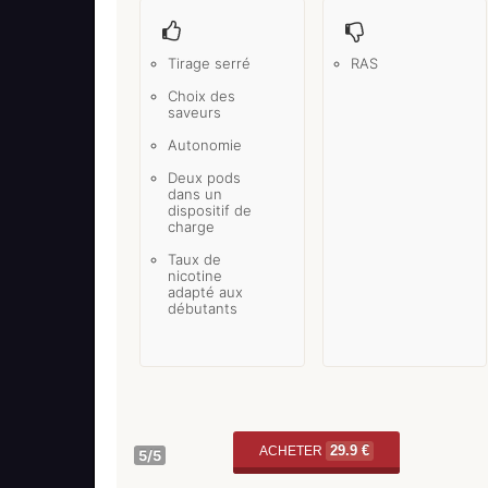
Tirage serré
RAS
Choix des
saveurs
Autonomie
Deux pods
dans un
dispositif de
charge
Taux de
nicotine
adapté aux
débutants
29.9 €
ACHETER
5
/5