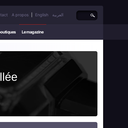
tact
A propos
|
English
العربية
boutiques
Le magazine
llée