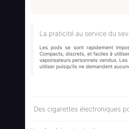
La praticité au service du se
Les pods se sont rapidement imposé
Compacts, discrets, et faciles à utilis
vaporisateurs personnels vendus. Les 
utiliser puisqu’ils ne demandent aucune
Des cigarettes électroniques po