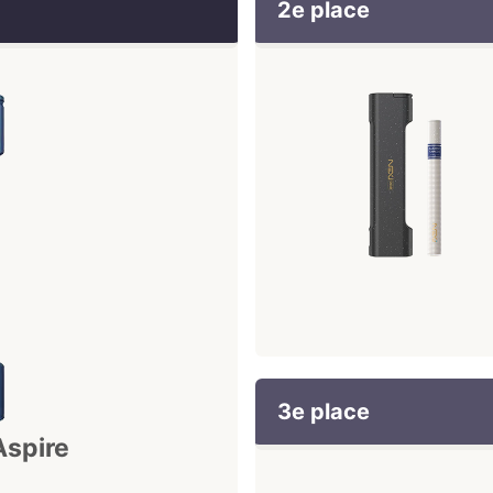
2e place
3e place
Aspire