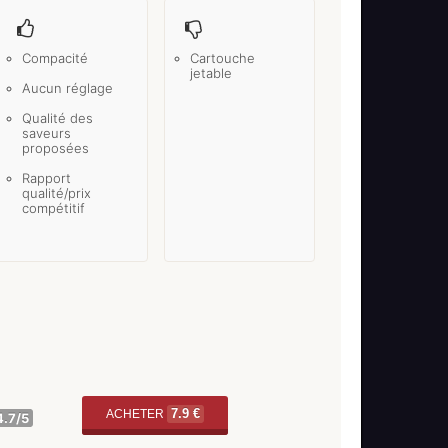
Compacité
Cartouche
jetable
Aucun réglage
Qualité des
saveurs
proposées
Rapport
qualité/prix
compétitif
7.9 €
ACHETER
4.7
/5