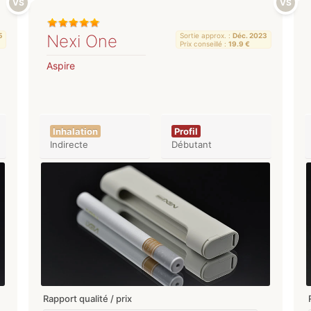
5
Nexi One
Sortie approx. :
Déc. 2023
Prix conseillé :
19.9 €
Aspire
Inhalation
Profil
Indirecte
Débutant
Rapport qualité / prix