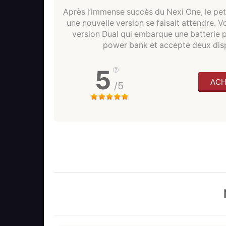
Après l’immense succès du Nexi One, le pet
une nouvelle version se faisait attendre. V
version Dual qui embarque une batterie 
power bank et accepte deux disp
5
ACH
/5