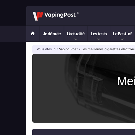
Je débute
L’actualité
Les tests
Le Best-of
Vous êtes ici :
Vaping Post
»
Les meilleures cigarettes électro
Mei