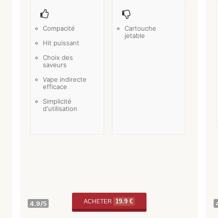
Compacité
Cartouche
jetable
Hit puissant
Choix des
saveurs
Vape indirecte
efficace
Simplicité
d'utilisation
19.9 €
ACHETER
4.9
/5