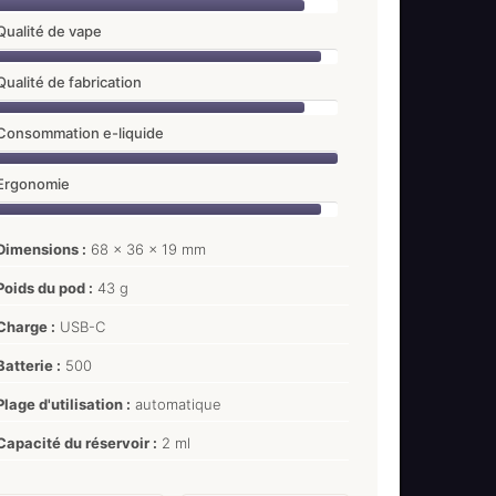
Qualité de vape
Qualité de fabrication
Consommation e-liquide
Ergonomie
Dimensions :
68 x 36 x 19 mm
Poids du pod :
43 g
Charge :
USB-C
Batterie :
500
Plage d'utilisation :
automatique
Capacité du réservoir :
2 ml