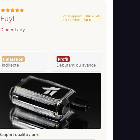
Fuyl
Sortie approx. :
Avr. 2024
Prix conseillé :
7.9 €
Dinner Lady
Inhalation
Profil
Indirecte
Débutant ou avancé
Rapport qualité / prix