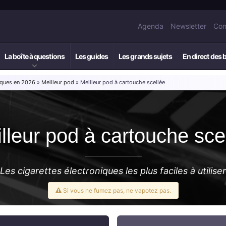
Agenda
Newsletter
Con
La boîte à questions
Les guides
Les grands sujets
En direct des 
niques en 2026
»
Meilleur pod
» Meilleur pod à cartouche scellée
lleur pod à cartouche sce
Les cigarettes électroniques les plus faciles à utiliser
Si vous ne fumez pas, ne vapotez pas.