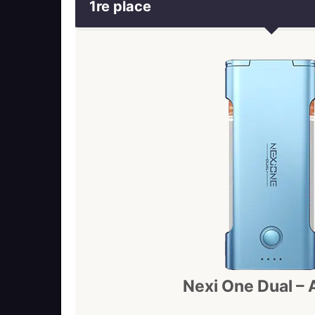
1re place
Nexi One Dual – 