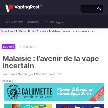
Newsletter
Contact
|
English
العربية
Vous êtes ici :
Vaping Post
»
Société
» Malaisie : l’avenir de la vape incertain
Société
#
Malaisie
Malaisie : l’avenir de la vape
incertain
Par
Steeve Seghieri
, le
17/03/2016 à 21h03
Annonce