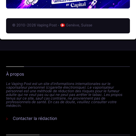
© 2010-2026 Vaping Post -
Genève, Suisse
À propos
Le Vaping Post est un site d'informations internationales sur le
vaporisateur personnel (cigarette électronique). Le vaporisateur
personnel est une méthode de réduction des risques pour le fumeur
adulte qui ne veut pas ou qui ne peut pas arrêter le tabac. Les propos
tenus sur ce site, sauf cas contraire, ne proviennent pas de
professionnels de santé. En cas de doute, veuillez consulter votre
médecin.
Contacter la rédaction