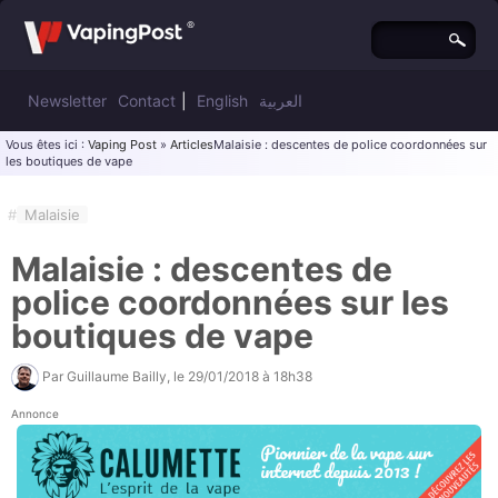
Newsletter
Contact
|
English
العربية
Vous êtes ici :
Vaping Post
»
Articles
Malaisie : descentes de police coordonnées sur
les boutiques de vape
#
Malaisie
Malaisie : descentes de
police coordonnées sur les
boutiques de vape
Par
Guillaume Bailly
, le
29/01/2018 à 18h38
Annonce