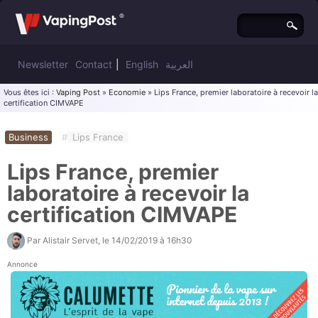
Newsletter
Contact
|
English
العربية
Vous êtes ici :
Vaping Post
»
Economie
» Lips France, premier laboratoire à recevoir la
certification CIMVAPE
Business
#
Lips France
Lips France, premier
laboratoire à recevoir la
certification CIMVAPE
Par
Alistair Servet
, le
14/02/2019 à 16h30
Annonce