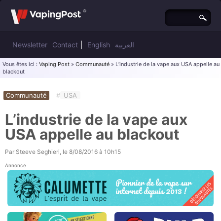
Newsletter
Contact
|
English
العربية
Vous êtes ici :
Vaping Post
»
Communauté
» L’industrie de la vape aux USA appelle au
blackout
Communauté
#
USA
L’industrie de la vape aux
USA appelle au blackout
Par
Steeve Seghieri
, le
8/08/2016 à 10h15
Annonce