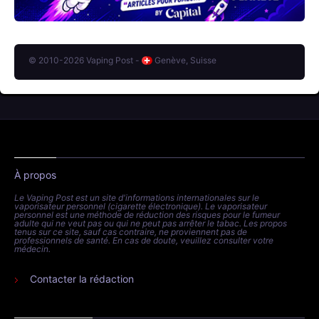
© 2010-2026 Vaping Post -
Genève, Suisse
À propos
Le Vaping Post est un site d'informations internationales sur le
vaporisateur personnel (cigarette électronique). Le vaporisateur
personnel est une méthode de réduction des risques pour le fumeur
adulte qui ne veut pas ou qui ne peut pas arrêter le tabac. Les propos
tenus sur ce site, sauf cas contraire, ne proviennent pas de
professionnels de santé. En cas de doute, veuillez consulter votre
médecin.
Contacter la rédaction