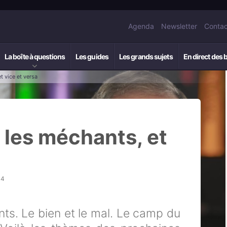
Agenda
Newsletter
Contac
La boîte à questions
Les guides
Les grands sujets
En direct des 
t vice et versa
t les méchants, et
04
nts. Le bien et le mal. Le camp du