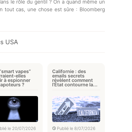
 dans le rôle du gentil ? On a quand même un
 En tout cas, une chose est sûre : Bloomberg
les USA
“smart vapes”
Californie : des
raient-elles
emails secrets
ir à espionner
révèlent comment
vapoteurs ?
l’État contourne la...
blié le
20/07/2026
Publié le
8/07/2026