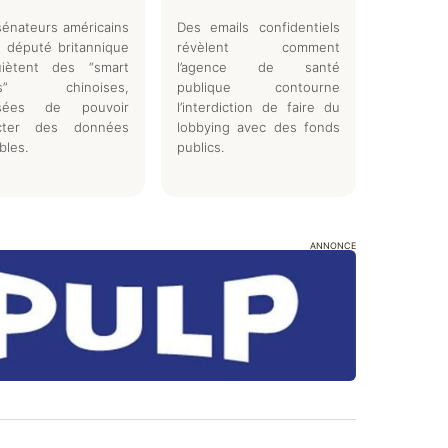
énateurs américains
Des emails confidentiels
 député britannique
révèlent comment
quiètent des “smart
l’agence de santé
es” chinoises,
publique contourne
usées de pouvoir
l’interdiction de faire du
ecter des données
lobbying avec des fonds
bles.
publics.
ANNONCE