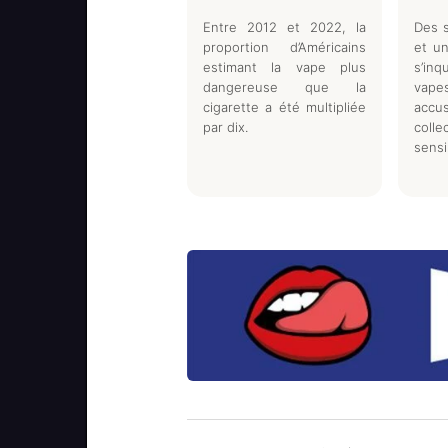
Entre 2012 et 2022, la
Des s
proportion d’Américains
et un
estimant la vape plus
s’in
dangereuse que la
vap
cigarette a été multipliée
acc
par dix.
coll
sensi