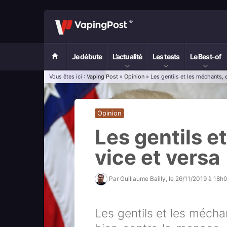
Je débute
L’actualité
Les tests
Le Best-of
Vous êtes ici :
Vaping Post
»
Opinion
» Les gentils et les méchants, e
Opinion
Les gentils e
vice et versa
Par
Guillaume Bailly
, le
26/11/2019 à 18h
Les gentils et les mécha