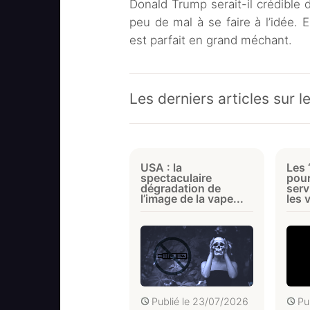
Donald Trump serait-il crédible
peu de mal à se faire à l’idée.
est parfait en grand méchant.
Les derniers articles sur 
USA : la
Les 
spectaculaire
pour
dégradation de
serv
l’image de la vape...
les 
Publié le
23/07/2026
Pu