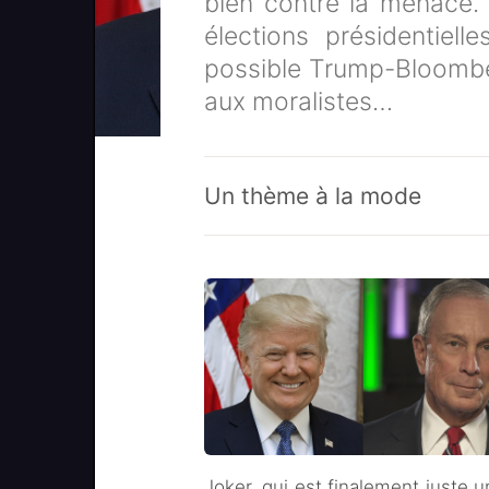
bien contre la menace.
élections présidentiel
possible Trump-Bloomber
aux moralistes…
Un thème à la mode
Joker, qui est finalement juste u