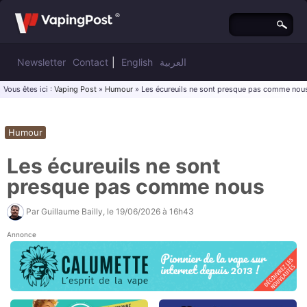
Newsletter
Contact
|
English
العربية
Vous êtes ici :
Vaping Post
»
Humour
» Les écureuils ne sont presque pas comme nou
Humour
Les écureuils ne sont
presque pas comme nous
Par
Guillaume Bailly
, le
19/06/2026 à 16h43
Annonce