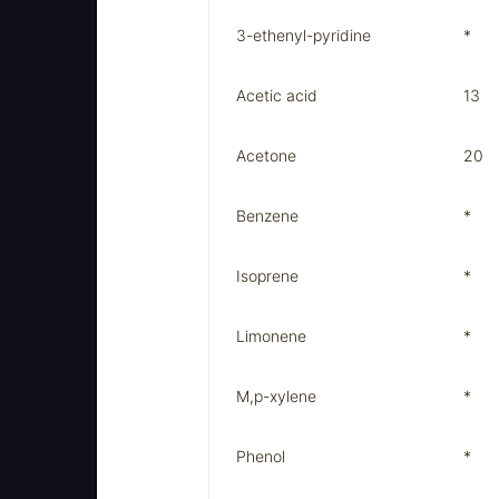
3-ethenyl-pyridine
*
Acetic acid
13
Acetone
20
Benzene
*
Isoprene
*
Limonene
*
M,p-xylene
*
Phenol
*