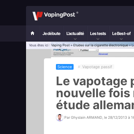
Je débute
L’actualité
Les tests
Le Best-of
Vous êtes ici :
Vaping Post
»
Etudes sur la cigarette électronique
» L
Science
#
Vapotage passif
Le vapotage 
nouvelle fois 
étude allema
Par
Ghyslain ARMAND
, le
28/12/2013 à 