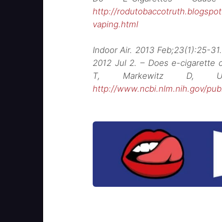
http://rodutobaccotruth.blogspo
vaping.html
Indoor Air. 2013 Feb;23(1):25-31
2012 Jul 2. – Does e-cigarette
T, Markewitz D, 
http://www.ncbi.nlm.nih.gov/p