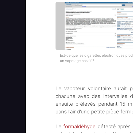
Est-ce que les cigarettes électroniques prod
un vapotage passif ?
Le vapoteur volontaire aurait 
chacune avec des intervalles d
ensuite prélevés pendant 15 mi
dans l’air d’une petite pièce ferm
Le
formaldéhyde
détecté après l