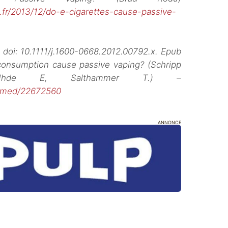
t.fr/2013/12/do-e-cigarettes-cause-passive-
. doi: 10.1111/j.1600-0668.2012.00792.x. Epub
 consumption cause passive vaping? (Schripp
Uhde E, Salthammer T.) –
ubmed/22672560
ANNONCE