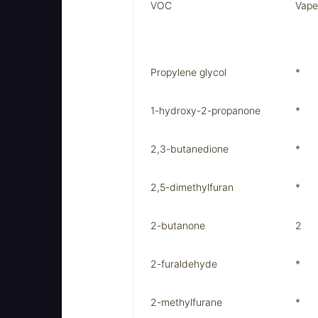
VOC
Vape
Propylene glycol
*
1-hydroxy-2-propanone
*
2,3-butanedione
*
2,5-dimethylfuran
*
2-butanone
2
2-furaldehyde
*
2-methylfurane
*