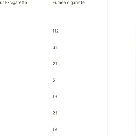
ur E-cigarette
Fumée cigarette
112
62
21
5
19
21
19