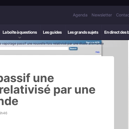
Agenda
Newsletter
Contac
La boîte à questions
Les guides
Les grands sujets
En direct des 
e vapotage passif une nouvelle fois relativisé par une étude allemande
passif une
relativisé par une
nde
16h46