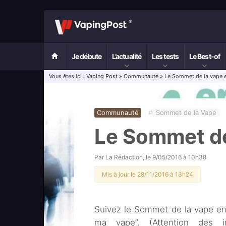
Je débute
L’actualité
Les tests
Le Best-of
Vous êtes ici :
Vaping Post
»
Communauté
» Le Sommet de la vape e
Communauté
#
Sommet de la Vape
Le Sommet de
Par
La Rédaction
, le
9/05/2016 à 10h38
Mis à jour le 28/11/2016 à 13h24
Suivez le Sommet de la vape en 
ma vape”. (Attention des i