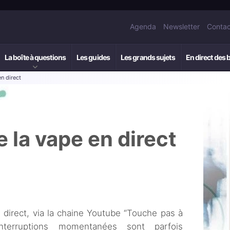
Agenda
Newsletter
Contac
La boîte à questions
Les guides
Les grands sujets
En direct des 
n direct
 la vape en direct
direct, via la chaine Youtube “Touche pas à
nterruptions momentanées sont parfois