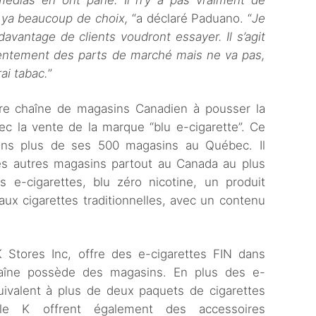
édias en ont parlé. Il n’y a pas vraiment de
 ya beaucoup de choix,
“a déclaré Paduano. “
Je
davantage de clients voudront essayer. Il s’agit
lentement des parts de marché mais ne va pas,
ai tabac.
”
re chaîne de magasins Canadien à pousser la
ec la vente de la marque “blu e-cigarette”. Ce
ans plus de ses 500 magasins au Québec. Il
es autres magasins partout au Canada au plus
 e-cigarettes, blu zéro nicotine, un produit
 aux cigarettes traditionnelles, avec un contenu
 Stores Inc, offre des e-cigarettes FIN dans
haîne possède des magasins. En plus des e-
équivalent à plus de deux paquets de cigarettes
rcle K offrent également des accessoires