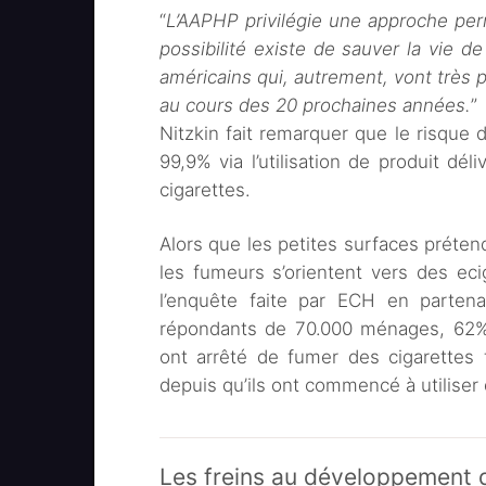
“
L’AAPHP privilégie une approche perm
possibilité existe de sauver la vie d
américains qui, autrement, vont très 
au cours des 20 prochaines années.
”
Nitzkin fait remarquer que le risque 
99,9% via l’utilisation de produit d
cigarettes.
Alors que les petites surfaces prétend
les fumeurs s’orientent vers des ec
l’enquête faite par ECH en partena
répondants de 70.000 ménages, 62% d
ont arrêté de fumer des cigarettes 
depuis qu’ils ont commencé à utiliser 
Les freins au développement d