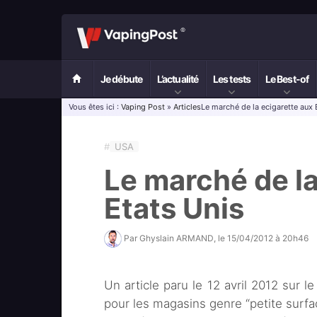
Je débute
L’actualité
Les tests
Le Best-of
Vous êtes ici :
Vaping Post
»
Articles
Le marché de la ecigarette aux 
#
USA
Le marché de la
Etats Unis
Par
Ghyslain ARMAND
, le
15/04/2012 à 20h46
Un article paru le 12 avril 2012 sur l
pour les magasins genre “petite surfac