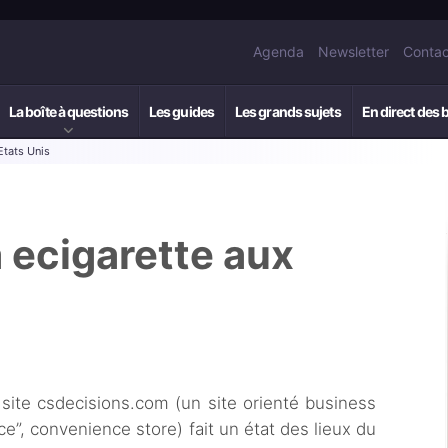
Agenda
Newsletter
Contac
La boîte à questions
Les guides
Les grands sujets
En direct des 
Etats Unis
 ecigarette aux
e site csdecisions.com (un site orienté business
e”, convenience store) fait un état des lieux du