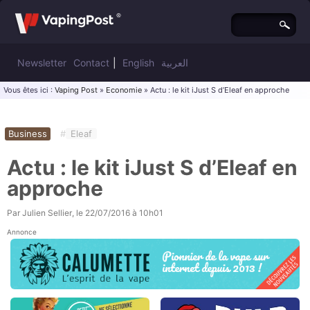
Newsletter
Contact
|
English
العربية
Vous êtes ici :
Vaping Post
»
Economie
» Actu : le kit iJust S d’Eleaf en approche
Business
#
Eleaf
Actu : le kit iJust S d’Eleaf en
approche
Par
Julien Sellier
, le
22/07/2016 à 10h01
Annonce