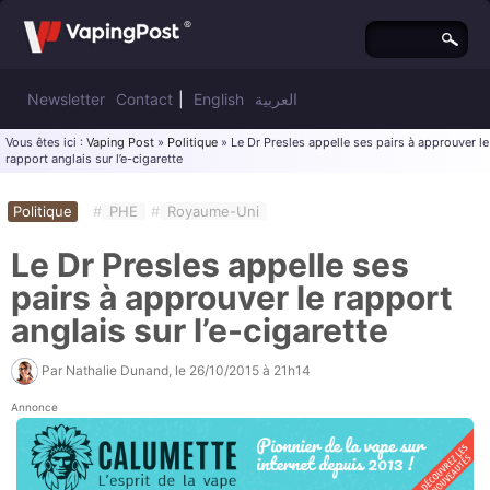
Newsletter
Contact
|
English
العربية
Vous êtes ici :
Vaping Post
»
Politique
» Le Dr Presles appelle ses pairs à approuver le
rapport anglais sur l’e-cigarette
Politique
#
PHE
#
Royaume-Uni
Le Dr Presles appelle ses
pairs à approuver le rapport
anglais sur l’e-cigarette
Par
Nathalie Dunand
, le
26/10/2015 à 21h14
Annonce