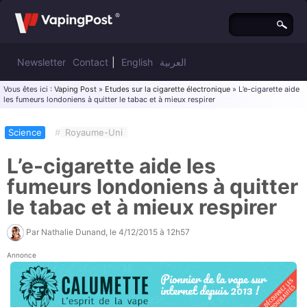
Newsletter
Contact
|
English
العربية
Vous êtes ici :
Vaping Post
»
Etudes sur la cigarette électronique
» L’e-cigarette aide
les fumeurs londoniens à quitter le tabac et à mieux respirer
Science
#
Royaume-Uni
L’e-cigarette aide les
fumeurs londoniens à quitter
le tabac et à mieux respirer
Par
Nathalie Dunand
, le
4/12/2015 à 12h57
Annonce