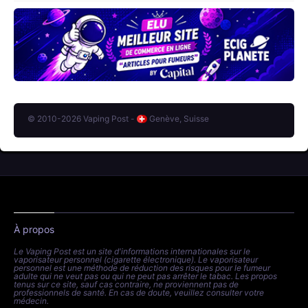
© 2010-2026 Vaping Post -
Genève, Suisse
À propos
Le Vaping Post est un site d'informations internationales sur le
vaporisateur personnel (cigarette électronique). Le vaporisateur
personnel est une méthode de réduction des risques pour le fumeur
adulte qui ne veut pas ou qui ne peut pas arrêter le tabac. Les propos
tenus sur ce site, sauf cas contraire, ne proviennent pas de
professionnels de santé. En cas de doute, veuillez consulter votre
médecin.