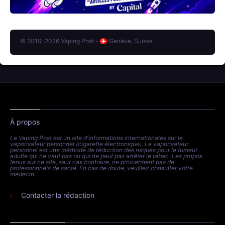
© 2010-2026 Vaping Post -
Genève, Suisse
À propos
Le Vaping Post est un site d'informations internationales sur le
vaporisateur personnel (cigarette électronique). Le vaporisateur
personnel est une méthode de réduction des risques pour le fumeur
adulte qui ne veut pas ou qui ne peut pas arrêter le tabac. Les propos
tenus sur ce site, sauf cas contraire, ne proviennent pas de
professionnels de santé. En cas de doute, veuillez consulter votre
médecin.
Contacter la rédaction