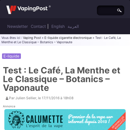
Newsletter
Contact
|
English
العربية
Vous êtes ici :
Vaping Post
»
E-liquide cigarette électronique
» Test : Le Café, La
Menthe et Le Classique – Botanics – Vaponaute
E-liquide
Test : Le Café, La Menthe et
Le Classique – Botanics –
Vaponaute
Par
Julien Sellier
, le
17/11/2016 à 18h08
Annonce