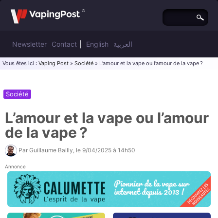
Newsletter
Contact
|
English
العربية
Vous êtes ici :
Vaping Post
»
Société
» L’amour et la vape ou l’amour de la vape ?
Société
L’amour et la vape ou l’amour
de la vape ?
Par
Guillaume Bailly
, le
9/04/2025 à 14h50
Annonce