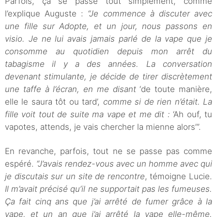
Parfois, ça se passe tout simplement, comme
l’explique Auguste :
“Je commence à discuter avec
une fille sur Adopte, et un jour, nous passons en
visio. Je ne lui avais jamais parlé de la vape que je
consomme au quotidien depuis mon arrêt du
tabagisme il y a des années. La conversation
devenant stimulante, je décide de tirer discrètement
une taffe à l’écran, en me disant
‘de toute manière,
elle le saura tôt ou tard’,
comme si de rien n’était. La
fille voit tout de suite ma vape et me dit :
‘Ah ouf, tu
vapotes, attends, je vais chercher la mienne alors’”.
En revanche, parfois, tout ne se passe pas comme
espéré.
“J’avais rendez-vous avec un homme avec qui
je discutais sur un site de rencontre
, témoigne Lucie.
Il m’avait précisé qu’il ne supportait pas les fumeuses.
Ça fait cinq ans que j’ai arrêté de fumer grâce à la
vape, et un an que j’ai arrêté la vape elle-même.