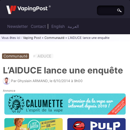
Newsletter
Contact
|
English
العربية
Vous êtes ici :
Vaping Post
»
Communauté
» L’AIDUCE lance une enquête
Communauté
#
AIDUCE
L’AIDUCE lance une enquête
Par
Ghyslain ARMAND
, le
6/10/2014 à 9h00
Annonce