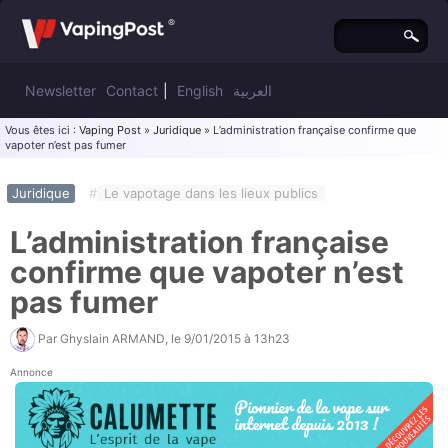
Newsletter
Contact
|
English
العربية
Vous êtes ici :
Vaping Post
»
Juridique
» L’administration française confirme que
vapoter n’est pas fumer
Juridique
#
Le vapotage dans les lieux publics
L’administration française
confirme que vapoter n’est
pas fumer
Par
Ghyslain ARMAND
, le
9/01/2015 à 13h23
Annonce