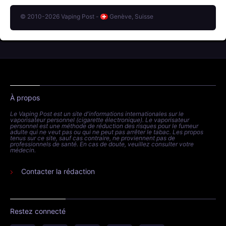
© 2010-2026 Vaping Post -
Genève, Suisse
À propos
Le Vaping Post est un site d'informations internationales sur le
vaporisateur personnel (cigarette électronique). Le vaporisateur
personnel est une méthode de réduction des risques pour le fumeur
adulte qui ne veut pas ou qui ne peut pas arrêter le tabac. Les propos
tenus sur ce site, sauf cas contraire, ne proviennent pas de
professionnels de santé. En cas de doute, veuillez consulter votre
médecin.
Contacter la rédaction
Restez connecté