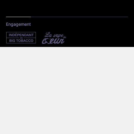
Engagement
Les guides pour tout comprendre sur la cigarette électronique
Cigarette électronique en avion
Liste des pays qui interdisent ou non la vape
Tout savoir sur le fonctionnement d'une cigarette
électronique
Tout savoir pour bien choisir les accus de sa box
électronique
Tout savoir sur la composition des e-liquides
Tout savoir sur la nicotine