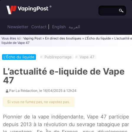
Newsletter
Contact
|
English
العربية
Vous êtes ici :
Vaping Post
»
En direct des boutiques
»
L'Écho du liquide
» L’actualité 
liquide de Vape 47
L'Écho du liquide
#
Publireportage
#
Vape 47
L’actualité e-liquide de Vape
47
Par
La Rédaction
, le
16/04/2025 à 12h24
Si vous ne fumez pas, ne vapotez pas.
Pionnier de la vape indépendante, Vape 47 participe
depuis 2013 à la révolution du sevrage tabagique par