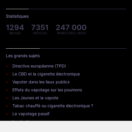
Statistiques
1294
7351
247 000
REVUES
ARTICLES
PAGES VUES / MOIS
Les grands sujets
Directive européenne (TPD)
Le CBD et la cigarette électronique
Vapoter dans les lieux publics
Effets du vapotage sur les poumons
Les Jeunes et la vapote
Tabac chauffé ou cigarette électronique ?
Le vapotage passif
La nicotine
La position de l’OMS sur le vapotage