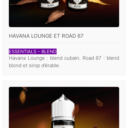
HAVANA LOUNGE ET ROAD 67
ESSENTIALS – BLEND
Havana Lounge : blend cubain. Road 67 : blend
blond et sirop d’érable.