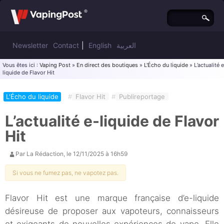
Newsletter
Contact
|
English
العربية
Vous êtes ici :
Vaping Post
»
En direct des boutiques
»
L'Écho du liquide
» L’actualité 
liquide de Flavor Hit
L'Écho du liquide
#
Flavor Hit
#
Publireportage
L’actualité e-liquide de Flavor
Hit
Par
La Rédaction
, le
12/11/2025 à 16h59
Si vous ne fumez pas, ne vapotez pas.
Flavor Hit est une marque française d’e-liquide
désireuse de proposer aux vapoteurs, connaisseurs