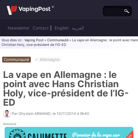
Newsletter
Contact
|
English
العربية
Vous êtes ici :
Vaping Post
»
Communauté
» La vape en Allemagne : le point avec Han
Christian Holy, vice-président de l’IG-ED
Communauté
#
Allemagne
La vape en Allemagne : le
point avec Hans Christian
Holy, vice-président de l’IG-
ED
Par
Ghyslain ARMAND
, le
10/11/2014 à 9h40
Annonce