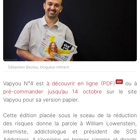
Sébastien Beziau, blogueur militant
Vapyou N°4 est
à découvrir en ligne (PDF)
ou à
pré-commander jusqu’au 14 octobre
sur le site
Vapyou pour sa version papier.
Cette édition placée sous le sceau de la réduction
des risques donne la parole à William Lowenstein,
interniste, addictologue et président de SOS
Addictions. Il s’exprime en termes simples et directs