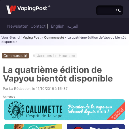
Newsletter
Contact
|
English
العربية
Vous êtes ici :
Vaping Post
»
Communauté
» La quatrième édition de Vapyou bientôt
disponible
Communauté
#
Jacques Le Houezec
La quatrième édition de
Vapyou bientôt disponible
Par
La Rédaction
, le
11/10/2016 à 15h37
Annonce